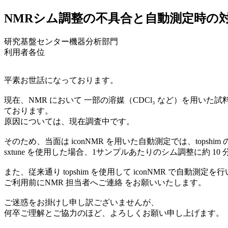
NMRシム調整の不具合と自動測定時の対応に
研究基盤センター機器分析部門
利用者各位
平素お世話になっております。
現在、NMR において 一部の溶媒（CDCl₃ など）を用いた試料で
ております。
原因については、現在調査中です。
そのため、当面は iconNMR を用いた自動測定では、topshim
sxtune を使用した場合、1サンプルあたりのシム調整に約 
また、従来通り topshim を使用して iconNMR で自動測定を
ご利用前にNMR 担当者へご連絡 をお願いいたします。
ご迷惑をお掛けし申し訳ございませんが、
何卒ご理解とご協力のほど、よろしくお願い申し上げます