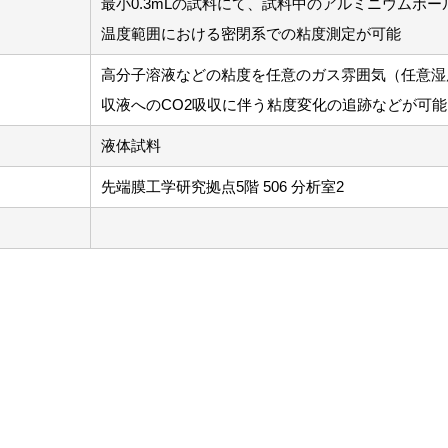
最小0.3mLの試料にて、試料中のアルミニウムボ
温度範囲における密閉系での粘度測定が可能
高分子溶液などの粘度を任意のガス雰囲気（任意湿
収液へのCO2吸収に伴う粘度変化の追跡などが可能
液体試料
先端膜工学研究拠点5階 506 分析室2