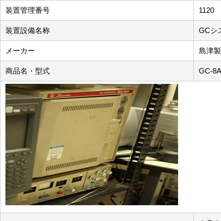
装置管理番号
1120
装置設備名称
GCシ
メーカー
島津製
商品名・型式
GC-8