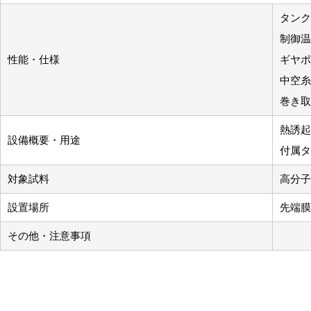
タンク
制御温
性能・仕様
ギヤポ
中空糸
巻き取
熱誘起
設備概要・用途
付属タ
対象試料
高分子
設置場所
先端膜
その他・注意事項