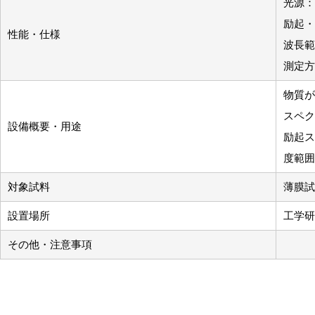
光源：
励起・
性能・仕様
波長範
測定方
物質が
スペク
設備概要・用途
励起ス
度範囲
対象試料
薄膜試
設置場所
工学研
その他・注意事項