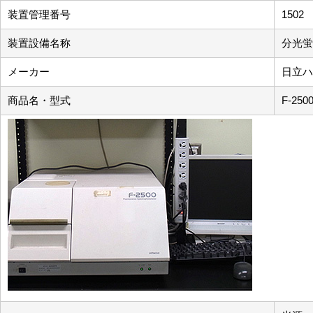
装置管理番号
1502
装置設備名称
分光蛍
メーカー
日立ハ
商品名・型式
F-250