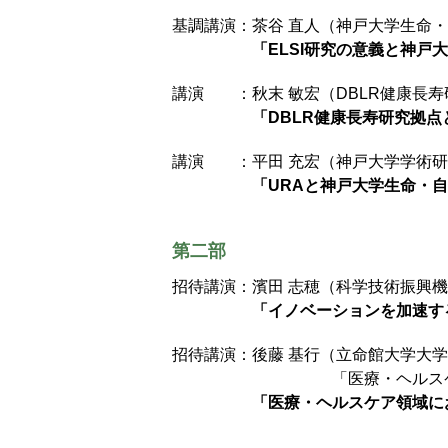
基調講演：茶谷 直人（神戸大学生命・
「ELSI研究の意義と神戸
講演 ：秋末 敏宏（DBLR健康長
「DBLR健康長寿研究拠点
講演 ：平田 充宏（神戸大学学術研
「URAと神戸大学生命・
第二部
招待講演：濱田 志穂（科学技術振興機
「イノベーションを加速す
招待講演：後藤 基行（立命館大学大学
「医療・ヘルス
「医療・ヘルスケア領域に