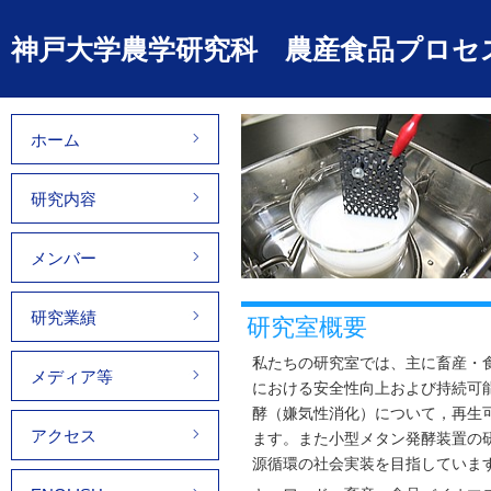
神戸大学農学研究科 農産食品プロセ
ホーム
研究内容
メンバー
研究業績
研究室概要
私たちの研究室では、主に畜産・
メディア等
における安全性向上および持続可
酵（嫌気性消化）について，再生
アクセス
ます。また小型メタン発酵装置の
源循環の社会実装を目指していま