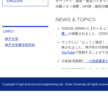
ENGLISH
キーワード：畜産・食品バイオマ
分離メタン発酵，UASB，磁気分離
NEWS & TOPICS
VOGUE JAPAN の【サー
LINKS
農」
が掲載されました。(2024.0
神戸大学
サンテレビ「ひょうご発信！」
神戸大学農学研究科
映されました。神戸市の弓削
YouTube
で視聴することができます
日本経済新聞に
「小規模農家
弓削牧場で稼働している小型
日本酒ができました。
「地エ
弓削牧場で稼働している小型メ
Copyright © Agri-food process engineering lab., Kobe University. All rights reserv
た。
YouTube
で視聴することがで
弓削牧場で稼働している小型
本酒を醸造する取り組みが
神