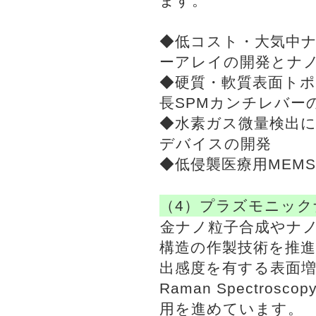
ます。
◆低コスト・大気中
ーアレイの開発とナ
◆硬質・軟質表面ト
長SPMカンチレバー
◆水素ガス微量検出に
デバイスの開発
◆低侵襲医療用MEM
（4）プラズモニッ
金ナノ粒子合成やナ
構造の作製技術を推進
出感度を有する表面増強ラ
Raman Spectr
用を進めています。