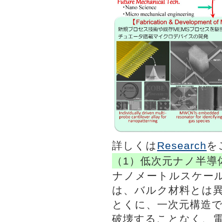
詳しくは
Research
を
（1）低次元ナノ半導
ナノメートルスケー
は、バルク材料とは
とくに、一次元構造
破壊することなく、