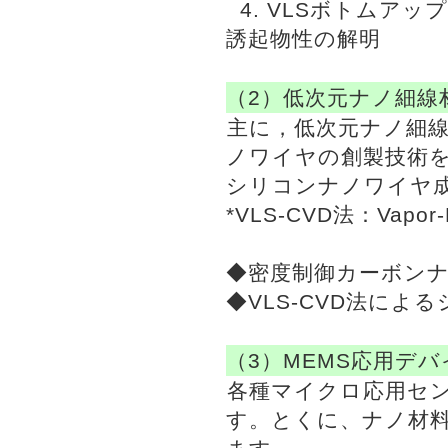
4. VLSボトムアップ成
誘起物性の解明
（2）低次元ナノ細線
主に，低次元ナノ細
ノワイヤの創製技術を確
シリコンナノワイヤ
*VLS-CVD法：Vapor-Li
◆密度制御カーボン
◆VLS-CVD法に
（3）MEMS応用デ
各種マイクロ応用セ
す。とくに、ナノ材