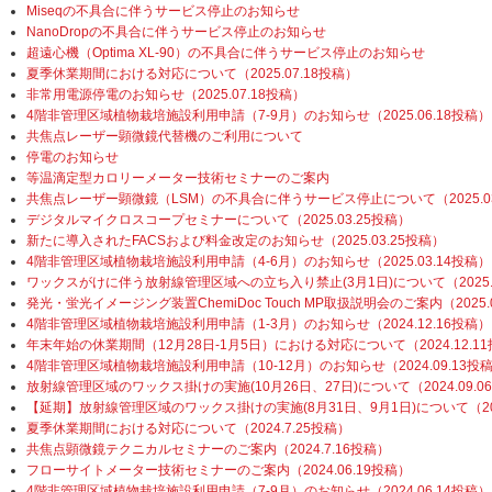
Miseqの不具合に伴うサービス停止のお知らせ
NanoDropの不具合に伴うサービス停止のお知らせ
超遠心機（Optima XL-90）の不具合に伴うサービス停止のお知らせ
夏季休業期間における対応について（2025.07.18投稿）
非常用電源停電のお知らせ（2025.07.18投稿）
4階非管理区域植物栽培施設利用申請（7-9月）のお知らせ（2025.06.18投稿）
共焦点レーザー顕微鏡代替機のご利用について
停電のお知らせ
等温滴定型カロリーメーター技術セミナーのご案内
共焦点レーザー顕微鏡（LSM）の不具合に伴うサービス停止について（2025.03
デジタルマイクロスコープセミナーについて（2025.03.25投稿）
新たに導入されたFACSおよび料金改定のお知らせ（2025.03.25投稿）
4階非管理区域植物栽培施設利用申請（4-6月）のお知らせ（2025.03.14投稿）
ワックスがけに伴う放射線管理区域への立ち入り禁止(3月1日)について（2025.0
発光・蛍光イメージング装置ChemiDoc Touch MP取扱説明会のご案内（2025.
4階非管理区域植物栽培施設利用申請（1-3月）のお知らせ（2024.12.16投稿）
年末年始の休業期間（12月28日-1月5日）における対応について（2024.12.1
4階非管理区域植物栽培施設利用申請（10-12月）のお知らせ（2024.09.13投
放射線管理区域のワックス掛けの実施(10月26日、27日)について（2024.09.0
【延期】放射線管理区域のワックス掛けの実施(8月31日、9月1日)について（2024
夏季休業期間における対応について（2024.7.25投稿）
共焦点顕微鏡テクニカルセミナーのご案内（2024.7.16投稿）
フローサイトメーター技術セミナーのご案内（2024.06.19投稿）
4階非管理区域植物栽培施設利用申請（7-9月）のお知らせ（2024.06.14投稿）