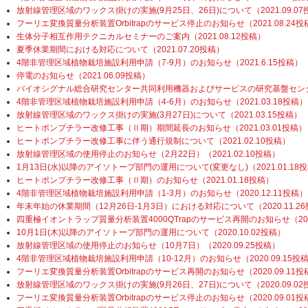
放射線管理区域のワックス掛けの実施(9月25日、26日)について（2021.09.07
フーリエ変換質量分析装置Orbitrapのサービス停止のお知らせ（2021.08.24投
生体分子相互作用テクニカルセミナーのご案内（2021.08.12投稿）
夏季休業期間における対応について（2021.07.20投稿）
4階非管理区域植物栽培施設利用申請（7-9月）のお知らせ（2021.6.15投稿）
停電のお知らせ（2021.06.09投稿）
バイオシグナル総合研究センター共同利用機器およびサービスの研究基盤センターへ
4階非管理区域植物栽培施設利用申請（4-6月）のお知らせ（2021.03.18投稿）
放射線管理区域のワックス掛けの実施(3月27日)について（2021.03.15投稿）
ヒートポンプチラー改修工事（Ⅱ期）期間延長のお知らせ（2021.03.01投稿）
ヒートポンプチラー改修工事に伴う通行規制について（2021.02.10投稿）
放射線管理区域の使用停止のお知らせ（2月22日）（2021.02.10投稿）
1月13日(水)以降のアイソトープ部門の運用について(変更なし)（2021.01.18
ヒートポンプチラー改修工事（Ⅱ期）のお知らせ（2021.01.18投稿）
4階非管理区域植物栽培施設利用申請（1-3月）のお知らせ（2020.12.11投稿）
年末年始の休業期間（12月26日-1月3日）における対応について（2020.11.2
四重極イオントラップ質量分析装置4000QTrapのサービス再開のお知らせ（2020
10月1日(木)以降のアイソトープ部門の運用について（2020.10.02投稿）
放射線管理区域の使用停止のお知らせ（10月7日）（2020.09.25投稿）
4階非管理区域植物栽培施設利用申請（10-12月）のお知らせ（2020.09.15投
フーリエ変換質量分析装置Orbitrapのサービス再開のお知らせ（2020.09.11投
放射線管理区域のワックス掛けの実施(9月26日、27日)について（2020.09.02
フーリエ変換質量分析装置Orbitrapのサービス停止のお知らせ（2020.09.01投