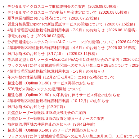
デジタルマイクロスコープ取扱説明会のご案内（2026.08.05投稿）
デジタルマイクロスコープの更新と料金改定について（2026.08.05投稿）
夏季休業期間における対応について（2026.07.27投稿）
質量分析装置Explorisの新規受託サービスの開始について（2026.07.15投稿）
4階非管理区域植物栽培施設利用申請（7-9月）のお知らせ（2026.06.18投稿）
停電のお知らせ（2026.06.03投稿）
分析用超遠心システムOptima AUCトレーニングの開催について（2026.04.0
4階非管理区域植物栽培施設利用申請（4-6月）のお知らせ（2026.03.16投稿）
雑用水断水のお知らせ（3/17,18）（2026.03.11投稿）
等温滴定型カロリメーターMicroCal PEAQ-ITC取扱説明会のご案内（2026.02
ワックスがけに伴う放射線管理区域への立ち入り禁止(2月28日)について（2026.
4階非管理区域植物栽培施設利用申請（1-3月）のお知らせ
年末年始の休業期間（12月27日-1月4日）における対応について
超遠心機（Optima XL-90）サービス再開のお知らせ
ST8用ガス供給システムの運用開始について
超遠心機（Optima XL-90）の不具合に伴うサービス停止のお知らせ
4階非管理区域植物栽培施設利用申請（10-12月）のお知らせ
雑用水断水のお知らせ（9/30午前）
共焦点レーザー顕微鏡 ST8取扱説明会のご案内
共焦点レーザー顕微鏡 ST8の設置と導入セミナーのご案内
放射線管理区域の使用停止のお知らせ（9月4日午前）
超遠心機（Optima XL-90）のサービス再開のお知らせ
ワックスがけに伴う放射線管理区域への立ち入り禁止(8月30日、31日)につい