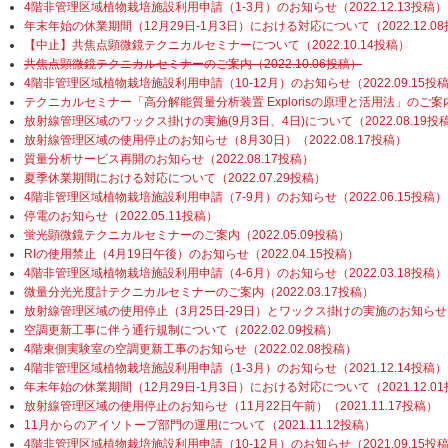
4階非管理区域植物栽培施設利用申請（1-3月）のお知らせ（2022.12.13投稿）
年末年始の休業期間（12月29日-1月3日）における対応について（2022.12.0
【中止】共焦点顕微鏡テクニカルセミナーについて（2022.10.14投稿）
共焦点顕微鏡テクニカルセミナーのご案内（2022.10.06投稿）
4階非管理区域植物栽培施設利用申請（10-12月）のお知らせ（2022.09.15投
テクニカルセミナー「高分解能質量分析装置 Explorisの原理と活用法」のご案内（2
放射線管理区域のワックス掛けの実施(9月3日、4日)について（2022.08.19投
放射線管理区域の使用停止のお知らせ（8月30日）（2022.08.17投稿）
質量分析サービス再開のお知らせ（2022.08.17投稿）
夏季休業期間における対応について（2022.07.29投稿）
4階非管理区域植物栽培施設利用申請（7-9月）のお知らせ（2022.06.15投稿）
停電のお知らせ（2022.05.11投稿）
蛍光顕微鏡テクニカルセミナーのご案内（2022.05.09投稿）
RIの使用禁止（4月19日午後）のお知らせ（2022.04.15投稿）
4階非管理区域植物栽培施設利用申請（4-6月）のお知らせ（2022.03.18投稿）
微量分光光度計テクニカルセミナーのご案内（2022.03.17投稿）
放射線管理区域の使用停止（3月25日-29日）とワックス掛けの実施のお知らせ（20
空調更新工事に伴う通行規制について（2022.02.09投稿）
4階東側実験室の空調更新工事のお知らせ（2022.02.08投稿）
4階非管理区域植物栽培施設利用申請（1-3月）のお知らせ（2021.12.14投稿）
年末年始の休業期間（12月29日-1月3日）における対応について（2021.12.0
放射線管理区域の使用停止のお知らせ（11月22日午前）（2021.11.17投稿）
11月からのアイソトープ部門の運用について（2021.11.12投稿）
4階非管理区域植物栽培施設利用申請（10-12月）のお知らせ（2021.09.15投