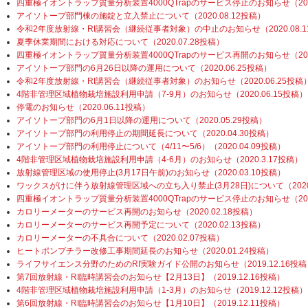
四重極イオントラップ質量分析装置4000QTrapのサービス停止のお知らせ（2020
アイソトープ部門棟の施錠と立入禁止について（2020.08.12投稿）
令和2年度放射線・RI講習会（継続従事者対象）の中止のお知らせ（2020.08.1
夏季休業期間における対応について（2020.07.28投稿）
四重極イオントラップ質量分析装置4000QTrapのサービス再開のお知らせ（2020
アイソトープ部門の6月26日以降の運用について（2020.06.25投稿）
令和2年度放射線・RI講習会（継続従事者対象）のお知らせ（2020.06.25投稿
4階非管理区域植物栽培施設利用申請（7-9月）のお知らせ（2020.06.15投稿）
停電のお知らせ（2020.06.11投稿）
アイソトープ部門の6月1日以降の運用について（2020.05.29投稿）
アイソトープ部門の利用停止の期間延長について（2020.04.30投稿）
アイソトープ部門の利用停止について（4/11〜5/6）（2020.04.09投稿）
4階非管理区域植物栽培施設利用申請（4-6月）のお知らせ（2020.3.17投稿）
放射線管理区域の使用停止(3月17日午前)のお知らせ（2020.03.10投稿）
ワックスがけに伴う放射線管理区域への立ち入り禁止(3月28日)について（2020.
四重極イオントラップ質量分析装置4000QTrapのサービス停止のお知らせ（2020
カロリーメーターのサービス再開のお知らせ（2020.02.18投稿）
カロリーメーターのサービス再開予定について（2020.02.13投稿）
カロリーメーターの不具合について（2020.02.07投稿）
ヒートポンプチラー改修工事期間延長のお知らせ（2020.01.24投稿）
ライフサイエンス分野のためのRI実験ガイド公開のお知らせ（2019.12.16投稿
第7回放射線・RI臨時講習会のお知らせ【2月13日】（2019.12.16投稿）
4階非管理区域植物栽培施設利用申請（1-3月）のお知らせ（2019.12.12投稿）
第6回放射線・RI臨時講習会のお知らせ【1月10日】（2019.12.11投稿）