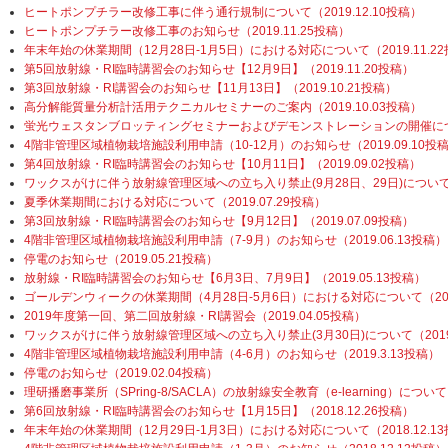
ヒートポンプチラー改修工事に伴う通行規制について（2019.12.10投稿）
ヒートポンプチラー改修工事のお知らせ（2019.11.25投稿）
年末年始の休業期間（12月28日-1月5日）における対応について（2019.11.2
第5回放射線・RI臨時講習会のお知らせ【12月9日】（2019.11.20投稿）
第3回放射線・RI講習会のお知らせ【11月13日】（2019.10.21投稿）
高分解能質量分析計活用テクニカルセミナーのご案内（2019.10.03投稿）
蛍光ウェスタンブロッティングセミナーおよびデモンストレーションの開催について
4階非管理区域植物栽培施設利用申請（10-12月）のお知らせ（2019.09.10投
第4回放射線・RI臨時講習会のお知らせ【10月11日】（2019.09.02投稿）
ワックスがけに伴う放射線管理区域への立ち入り禁止(9月28日、29日)について（2
夏季休業期間における対応について（2019.07.29投稿）
第3回放射線・RI臨時講習会のお知らせ【9月12日】（2019.07.09投稿）
4階非管理区域植物栽培施設利用申請（7-9月）のお知らせ（2019.06.13投稿）
停電のお知らせ（2019.05.21投稿）
放射線・RI臨時講習会のお知らせ【6月3日、7月9日】（2019.05.13投稿）
ゴールデンウィークの休業期間（4月28日-5月6日）における対応について（2019
2019年度第一回、第二回放射線・RI講習会（2019.04.05投稿）
ワックスがけに伴う放射線管理区域への立ち入り禁止(3月30日)について（2019.
4階非管理区域植物栽培施設利用申請（4-6月）のお知らせ（2019.3.13投稿）
停電のお知らせ（2019.02.04投稿）
理研播磨事業所（SPring-8/SACLA）の放射線安全教育（e-learning）について（
第6回放射線・RI臨時講習会のお知らせ【1月15日】（2018.12.26投稿）
年末年始の休業期間（12月29日-1月3日）における対応について（2018.12.1