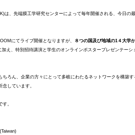
mbrane in Kobe (iWMK)は、先端膜工学研究センターによって毎年開
。ZOOMにてライブ開催となりますが、
８つの国及び地域の1４大学
表に加え、特別招待講演と学生のオンラインポスタープレゼンテーショ
もちろん、企業の方々にとって多岐にわたるネットワークを構築す
祈念しています。
です。
 (Taiwan)