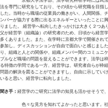
庭本先生：
京都大学法学部、法学研究科在学時には民
法を専門に研究をしており、その頃から研究職を目指
した。当時から職場の従業員の働きがい、人間関係、
ンバーが協力する際に出るエネルギーといったことに
りました。 経営学へ転向したきっかけは大きく２つあ
父が経営学（組織論）の研究者のため、日頃から経営
多くありました。また、在学時に京都大学で開催され
参加し、ディスカッションが自由で面白いと感じまし
り、組織と人との関係や、組織メンバー間のコミュニ
ブルなど職場の問題を捉えることができます。法学は
る特徴の学問である一方、経営学は、研究者自らが枠
問題の解決を図ることができますし、自由に示してい
いると思い、経営学に転向しました。
聞き手：
経営学のご研究に法学の知見も活かせそうで
庭本先生：
色々な見方を知れてよかったと思います。