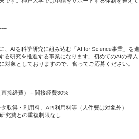
丈夫です。神戸大学では申請をサポートする体制を整え
----
AIを科学研究に組み込む「AI for Science事業」
関する研究を推進する事業になります。初めてのAIの導
に対象としておりますので、奮ってご応募ください。
（直接経費）＋間接経費30%
タ取得・利用料、API利用料等（人件費は対象外）
的研究費との重複制限なし