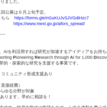
りました。
二回公募は６月上旬予定。
こちら
https://forms.gle/nGuKUJvSJVGdiHzc7
。
https://www.mext.go.jp/aifors_spread/
----
方、AIを利活用すれば研究が加速するアイディアをお持
porting
P
ioneering
Re
search through
A
I for 1,000
D
isc
萌芽的・探索的な研究を支援する事業です。
援・コミュニティ形成支援あり
下（直接経費）
あらゆる分野が対象
があります。早めに相談を！