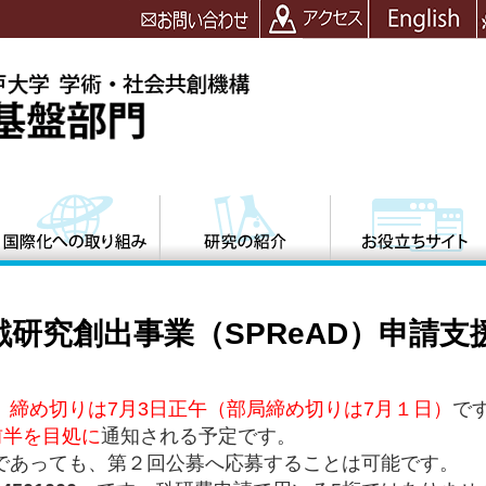
萌芽的挑戦研究創出事業（SPReAD）申請
。
締め切りは7月3日正午（部局締め切りは7月１日）
で
前半を目処に
通知される予定です。
あっても、第２回公募へ応募することは可能です。