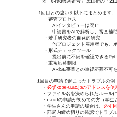
※「e-rad機関番号」は10桁の「
21
1回目との違いを以下にまとめます。
・審査プロセス
AIインタビューは廃止
申請書をAIで解析し、審査補助と
・若手研究者の自発的研究
他プロジェクト雇用者でも、承認を
・形式チェックツール
提出前に不備を確認できるPytho
・重複応募制限
ARiSE事業との重複応募不可を
1回目の申請で起こったトラブルの例
・
必ずkobe-u.ac.jpのアドレスを使
・ファイル名を決められたルールに従
・e-radの申請が初めての方（学生
・学生さんの申請の場合は、
必ず
・部局内締め切りの確認でトラブル