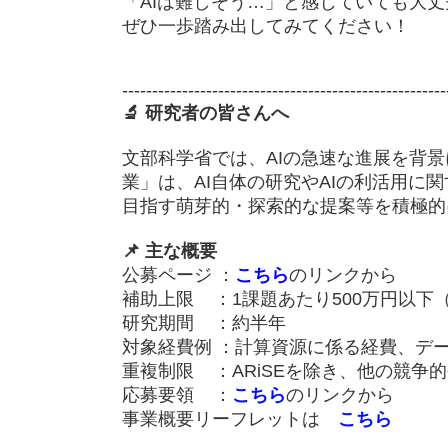
「AIは難しそう…」と感じていても大
ぜひ一歩踏み出してみてください！
------------------------------------------------------
🔬 研究者の皆さんへ
文部科学省では、AIの急速な進展を背景に、
業」は、AI自体の研究やAIの利活用に
目指す萌芽的・探索的な提案等を積極的
📌 主な概要
公募ページ ：
こちら
のリンクから
補助上限 ：1課題あたり500万円以下
研究期間 ：約半年
対象経費例 ：計算資源に係る経費、デー
重複制限 ：ARiSEを除き、他の競争
応募要領 ：
こちら
のリンクから
事業概要リーフレットは
こちら