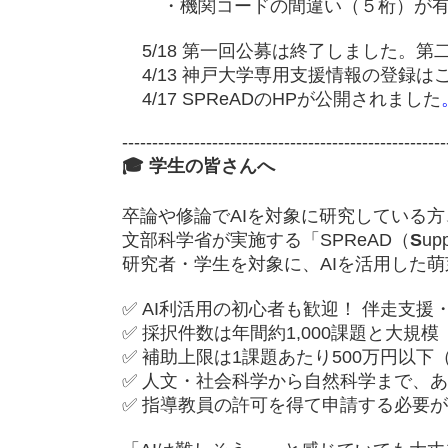
・機関コードの間違い（５桁）が有
5/18 第一回公募は終了しました。第
4/13 神戸大学専用支援情報の登録は
4/17 SPReADのHPが公開されました
------------------------------------------------------
🎓 学生の皆さんへ
卒論や修論でAIを対象に研究している
文部科学省が実施する「SPReAD（
S
up
研究者・学生を対象に、AIを活用した
✅ AI利活用の初心者も歓迎！ 伴走支
✅ 採択件数は年間約1,000課題と大規模
✅ 補助上限は1課題あたり500万円以
✅ 人文・社会科学から自然科学まで、
✅ 指導教員の許可を得て申請する必要