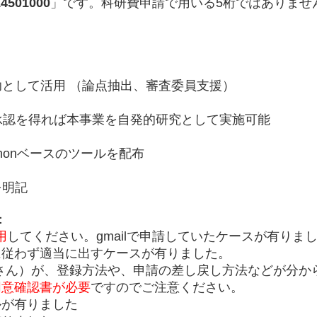
14501000
」です。科研費申請で用いる5桁ではありませ
して活用 （論点抽出、審査委員支援）
得れば本事業を自発的研究として実施可能
nベースのツールを配布
明記
：
用
してください。gmailで申請していたケースが有りま
わず適当に出すケースが有りました。
さん）が、登録方法や、申請の差し戻し方法などが分か
同意確認書が必要
ですのでご注意ください。
が有りました